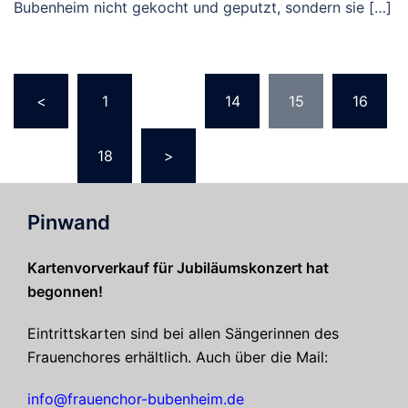
Bubenheim nicht gekocht und geputzt, sondern sie […]
Seitennummerierung
<
1
…
14
15
16
der
Beiträge
…
18
>
Pinwand
Kartenvorverkauf für Jubiläumskonzert hat
begonnen!
Eintrittskarten sind bei allen Sängerinnen des
Frauenchores erhältlich. Auch über die Mail:
info@frauenchor-bubenheim.de