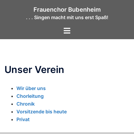
Zum
Frauenchor Bubenheim
Inhalt
. . . Singen macht mit uns erst Spaß!
springen
Menü
umschalten
Unser Verein
Wir über uns
Chorleitung
Chronik
Vorsitzende bis heute
Privat