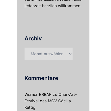
jederzeit herzlich willkommen.
Archiv
Archiv
Kommentare
Werner ERBAR
zu
Chor-Art-
Festival des MGV Cäcilia
Kettig