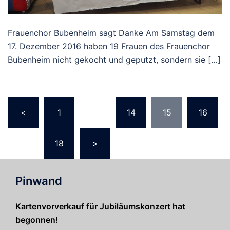
Frauenchor Bubenheim sagt Danke Am Samstag dem
17. Dezember 2016 haben 19 Frauen des Frauenchor
Bubenheim nicht gekocht und geputzt, sondern sie […]
Seitennummerierung
<
1
…
14
15
16
der
Beiträge
…
18
>
Pinwand
Kartenvorverkauf für Jubiläumskonzert hat
begonnen!