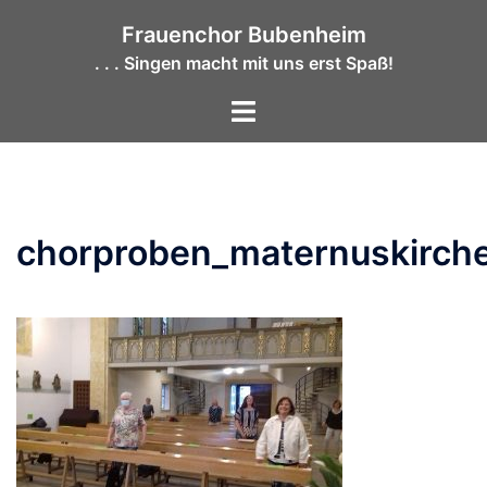
Zum
Frauenchor Bubenheim
Inhalt
. . . Singen macht mit uns erst Spaß!
springen
Menü
umschalten
chorproben_maternuskirch