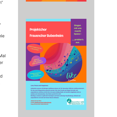
m“
,
hle
Mal
er
nd
,