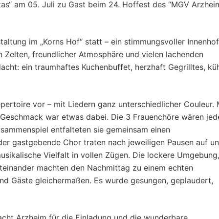
tas“ am 05. Juli zu Gast beim 24. Hoffest des “MGV Arzhei
altung im „Korns Hof“ statt – ein stimmungsvoller Innenhof
n Zelten, freundlicher Atmosphäre und vielen lachenden
acht: ein traumhaftes Kuchenbuffet, herzhaft Gegrilltes, kü
ertoire vor – mit Liedern ganz unterschiedlicher Couleur. 
en Geschmack war etwas dabei. Die 3 Frauenchöre wären jed
Zusammenspiel entfalteten sie gemeinsam einen
 der gastgebende Chor traten nach jeweiligen Pausen auf u
sikalische Vielfalt in vollen Zügen. Die lockere Umgebung
teinander machten den Nachmittag zu einem echten
 und Gäste gleichermaßen. Es wurde gesungen, geplaudert,
cht Arzheim für die Einladung und die wunderbare