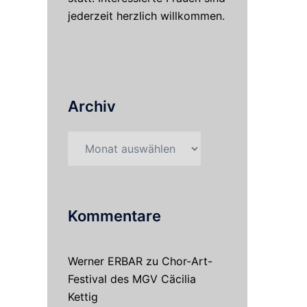
jederzeit herzlich willkommen.
Archiv
Archiv
Kommentare
Werner ERBAR
zu
Chor-Art-
Festival des MGV Cäcilia
Kettig