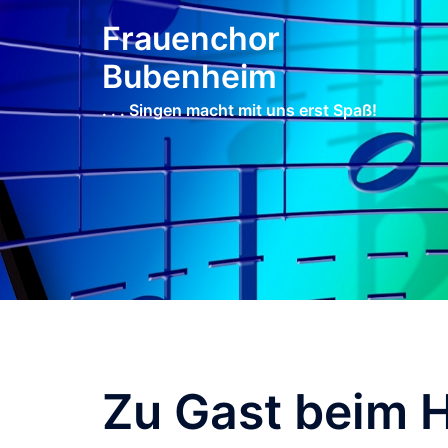
Zum
Frauenchor
Inhalt
springen
Bubenheim
. . . Singen macht mit uns erst Spaß!
Zu Gast beim H