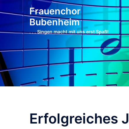
Zum
Frauenchor
Inhalt
springen
Bubenheim
. . . Singen macht mit uns erst Spaß!
Erfolgreiches 