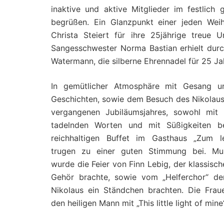
inaktive und aktive Mitglieder im festlich
begrüßen. Ein Glanzpunkt einer jeden Weih
Christa Steiert für ihre 25jährige treue 
Sangesschwester Norma Bastian erhielt durc
Watermann, die silberne Ehrennadel für 25 Ja
In gemütlicher Atmosphäre mit Gesang un
Geschichten, sowie dem Besuch des Nikolaus,
vergangenen Jubiläumsjahres, sowohl mit
tadelnden Worten und mit Süßigkeiten 
reichhaltigen Buffet im Gasthaus „Zum le
trugen zu einer guten Stimmung bei. Mus
wurde die Feier von Finn Lebig, der klassisc
Gehör brachte, sowie vom „Helferchor“ d
Nikolaus ein Ständchen brachten. Die Frau
den heiligen Mann mit „This little light of mi