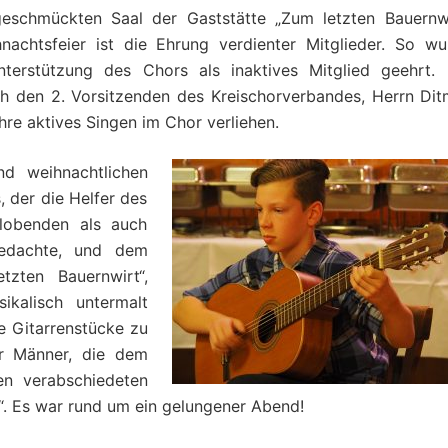
 geschmückten Saal der Gaststätte „Zum letzten Bauernwi
nachtsfeier ist die Ehrung verdienter Mitglieder. So wu
Unterstützung des Chors als inaktives Mitglied geehrt. 
h den 2. Vorsitzenden des Kreischorverbandes, Herrn Dit
hre aktives Singen im Chor verliehen.
d weihnachtlichen
 der die Helfer des
 lobenden als auch
bedachte, und dem
tzten Bauernwirt“,
ikalisch untermalt
he Gitarrenstücke zu
er Männer, die dem
en verabschiedeten
ne“. Es war rund um ein gelungener Abend!