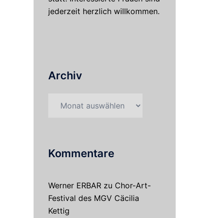
jederzeit herzlich willkommen.
Archiv
Archiv
Kommentare
Werner ERBAR
zu
Chor-Art-
Festival des MGV Cäcilia
Kettig