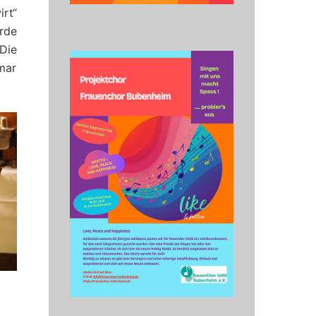
rt“
rde
Die
mar